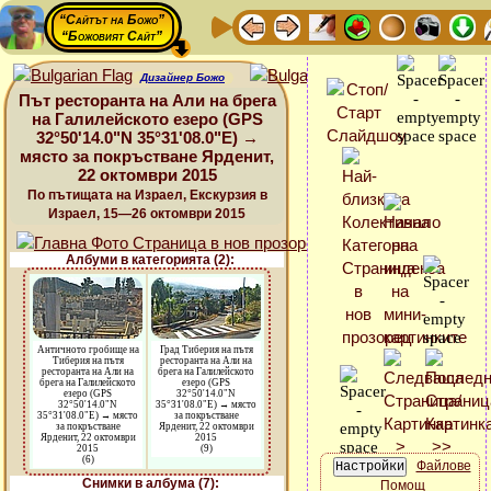
“Сайтът на Божо”
“Божовият Сайт”
Дизайнер Божо
Път ресторанта на Али на брега
на Галилейското езеро (GPS
32°50'14.0"N 35°31'08.0"E) →
място за покръстване Ярденит,
22 октомври 2015
По пътищата на Израел, Екскурзия в
Израел, 15—26 октомври 2015
Албуми в категорията (2):
Античното гробище на
Град Тиберия на пътя
Тиберия на пътя
ресторанта на Али на
ресторанта на Али на
брега на Галилейското
брега на Галилейското
езеро (GPS
езеро (GPS
32°50'14.0"N
32°50'14.0"N
35°31'08.0"E) → място
35°31'08.0"E) → място
за покръстване
за покръстване
Ярденит, 22 октомври
Ярденит, 22 октомври
2015
2015
(9)
(6)
Файлове
Снимки в албума (7):
Помощ