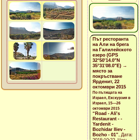
Път ресторанта
на Али на брега
на Галилейското
езеро (GPS
32°50'14.0"N
35°31'08.0"E) →
място за
покръстване
Ярденит, 22
октомври 2015
По пътищата на
Израел, Екскурзия в
Израел, 15—26
октомври 2015
“Road - Ali's
Restaurant - -
Yardenit -
Bozhidar Iliev -
Bozho - 01”
, Дата:
2015:10:22, Час: