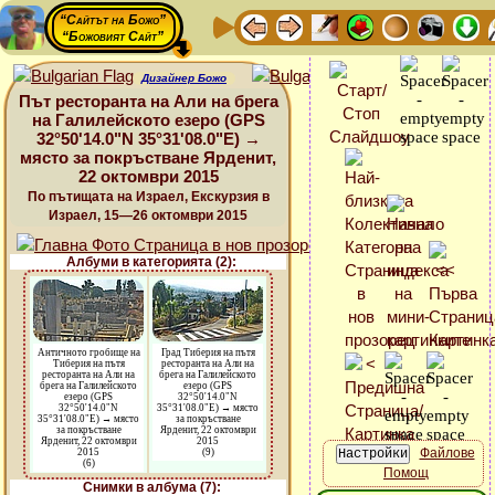
“Сайтът на Божо”
“Божовият Сайт”
Дизайнер Божо
Път ресторанта на Али на брега
на Галилейското езеро (GPS
32°50'14.0"N 35°31'08.0"E) →
място за покръстване Ярденит,
22 октомври 2015
По пътищата на Израел, Екскурзия в
Израел, 15—26 октомври 2015
Албуми в категорията (2):
Античното гробище на
Град Тиберия на пътя
Тиберия на пътя
ресторанта на Али на
ресторанта на Али на
брега на Галилейското
брега на Галилейското
езеро (GPS
езеро (GPS
32°50'14.0"N
32°50'14.0"N
35°31'08.0"E) → място
35°31'08.0"E) → място
за покръстване
за покръстване
Ярденит, 22 октомври
Ярденит, 22 октомври
2015
Файлове
2015
(9)
(6)
Помощ
Снимки в албума (7):