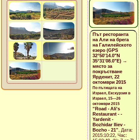
Път ресторанта
на Али на брега
на Галилейското
езеро (GPS
32°50'14.0"N
35°31'08.0"E) →
място за
покръстване
Ярденит, 22
октомври 2015
По пътищата на
Израел, Екскурзия в
Израел, 15—26
октомври 2015
“Road - Ali's
Restaurant - -
Yardenit -
Bozhidar Iliev -
Bozho - 21”
, Дата:
2015:10:22, Час: