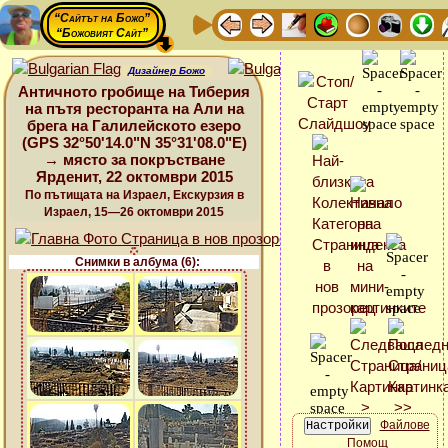
“Сайтът на Божо”
“Божовият Сайт”
Дизайнер Божо
Античното гробище на Тиберия
на пътя ресторанта на Али на
брега на Галилейското езеро
(GPS 32°50'14.0"N 35°31'08.0"E)
→ място за покръстване
Ярденит, 22 октомври 2015
По пътищата на Израел, Екскурзия в
Израел, 15—26 октомври 2015
Снимки в албума (6):
Файлове
Помощ