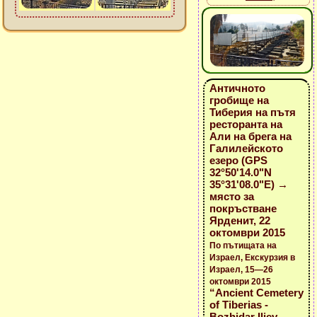
Античното
гробище на
Тиберия на пътя
ресторанта на
Али на брега на
Галилейското
езеро (GPS
32°50'14.0"N
35°31'08.0"E) →
място за
покръстване
Ярденит, 22
октомври 2015
По пътищата на
Израел, Екскурзия в
Израел, 15—26
октомври 2015
“Ancient Cemetery
of Tiberias -
Bozhidar Iliev -