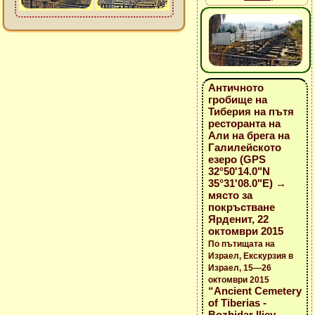
Античното
гробище на
Тиберия на пътя
ресторанта на
Али на брега на
Галилейското
езеро (GPS
32°50'14.0"N
35°31'08.0"E) →
място за
покръстване
Ярденит, 22
октомври 2015
По пътищата на
Израел, Екскурзия в
Израел, 15—26
октомври 2015
“Ancient Cemetery
of Tiberias -
Bozhidar Iliev -