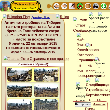
“Сайтът на Божо”
“Божовият Сайт”
Дизайнер Божо
Античното гробище на Тиберия
на пътя ресторанта на Али на
брега на Галилейското езеро
(GPS 32°50'14.0"N 35°31'08.0"E)
→ място за покръстване
Ярденит, 22 октомври 2015
По пътищата на Израел, Екскурзия в
Израел, 15—26 октомври 2015
Снимки в албума (6):
Файлове
Помощ