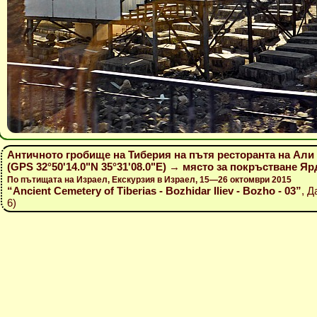
Античното гробище на Тиберия на пътя ресторанта на Али 
(GPS 32°50'14.0"N 35°31'08.0"E) → място за покръстване Яр
По пътищата на Израел, Екскурзия в Израел, 15—26 октомври 2015
“Ancient Cemetery of Tiberias - Bozhidar Iliev - Bozho - 03”
, Д
6)