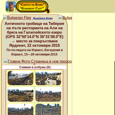
“Сайтът на Божо”
“Божовият Сайт”
Дизайнер Божо
Античното гробище на Тиберия
на пътя ресторанта на Али на
брега на Галилейското езеро
(GPS 32°50'14.0"N 35°31'08.0"E)
→ място за покръстване
Ярденит, 22 октомври 2015
По пътищата на Израел, Екскурзия в
Израел, 15—26 октомври 2015
Снимки в албума (6):