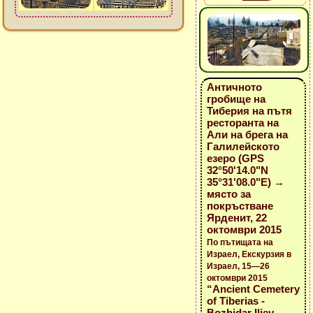
Античното
гробище на
Тиберия на пътя
ресторанта на
Али на брега на
Галилейското
езеро (GPS
32°50'14.0"N
35°31'08.0"E) →
място за
покръстване
Ярденит, 22
октомври 2015
По пътищата на
Израел, Екскурзия в
Израел, 15—26
октомври 2015
“Ancient Cemetery
of Tiberias -
Bozhidar Iliev -