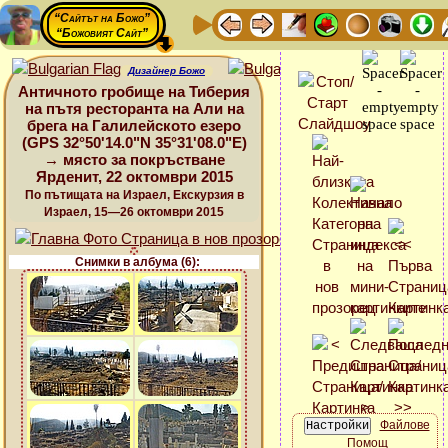
“Сайтът на Божо”
“Божовият Сайт”
Дизайнер Божо
Античното гробище на Тиберия
на пътя ресторанта на Али на
брега на Галилейското езеро
(GPS 32°50'14.0"N 35°31'08.0"E)
→ място за покръстване
Ярденит, 22 октомври 2015
По пътищата на Израел, Екскурзия в
Израел, 15—26 октомври 2015
Снимки в албума (6):
Файлове
Помощ