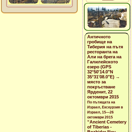
Античното
гробище на
Тиберия на пътя
ресторанта на
Али на брега на
Галилейското
езеро (GPS
32°50'14.0"N
35°31'08.0"E) →
място за
покръстване
Ярденит, 22
октомври 2015
По пътищата на
Израел, Екскурзия в
Израел, 15—26
октомври 2015
“Ancient Cemetery
of Tiberias -
Bozhidar Iliev -