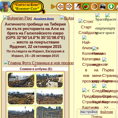
“Сайтът на Божо”
“Божовият Сайт”
Дизайнер Божо
Античното гробище на Тиберия
на пътя ресторанта на Али на
брега на Галилейското езеро
(GPS 32°50'14.0"N 35°31'08.0"E)
→ място за покръстване
Ярденит, 22 октомври 2015
По пътищата на Израел, Екскурзия в
Израел, 15—26 октомври 2015
Снимки в албума (6):
Файлове
Помощ