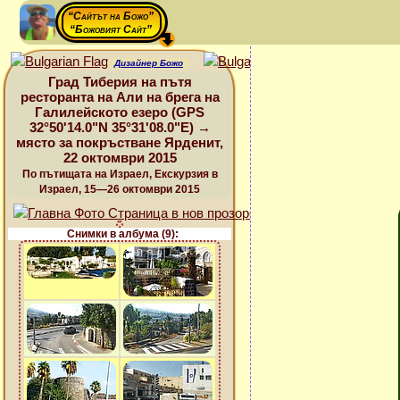
“Сайтът на Божо”
“Божовият Сайт”
Дизайнер Божо
Град Тиберия на пътя
ресторанта на Али на брега на
Галилейското езеро (GPS
32°50'14.0"N 35°31'08.0"E) →
място за покръстване Ярденит,
22 октомври 2015
По пътищата на Израел, Екскурзия в
Израел, 15—26 октомври 2015
Снимки в албума (9):