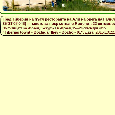
Град Тиберия на пътя ресторанта на Али на брега на Галил
35°31'08.0"E) → място за покръстване Ярденит, 22 октомвр
По пътищата на Израел, Екскурзия в Израел, 15—26 октомври 2015
“Tiberias townt - Bozhidar Iliev - Bozho - 01”
, Дата: 2015:10:22