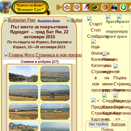
“Сайтът на Божо”
“Божовият Сайт”
Дизайнер Божо
Път място за покръстване
Ядредит → град Бат Ям, 22
октомври 2015
По пътищата на Израел, Екскурзия в
Израел, 15—26 октомври 2015
Снимки в албума (27):
Файлове
Помощ