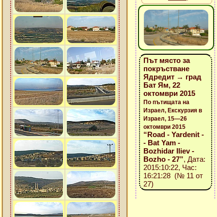
Път място за
покръстване
Ядредит → град
Бат Ям, 22
октомври 2015
По пътищата на
Израел, Екскурзия в
Израел, 15—26
октомври 2015
“Road - Yardenit -
- Bat Yam -
Bozhidar Iliev -
Bozho - 27”
, Дата:
2015:10:22, Час:
16:21:28 (№ 11 от
27)