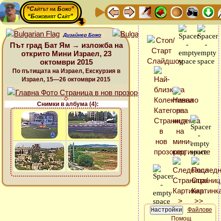
“Сайтът на Божо”
“Божовият Сайт”
Дизайнер Божо
Път град Бат Ям → изложба на
открито Мини Израел, 23
октомври 2015
По пътищата на Израел, Екскурзия в
Израел, 15—26 октомври 2015
Снимки в албума (4):
Файлове
Помощ