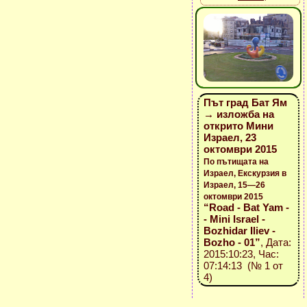
Път град Бат Ям
→ изложба на
открито Мини
Израел, 23
октомври 2015
По пътищата на
Израел, Екскурзия в
Израел, 15—26
октомври 2015
“Road - Bat Yam -
- Mini Israel -
Bozhidar Iliev -
Bozho - 01”
, Дата:
2015:10:23, Час:
07:14:13 (№ 1 от
4)