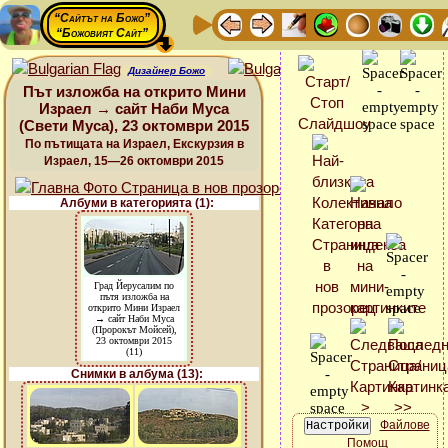
“Сайтът на Божо”
“Божовият Сайт”
Дизайнер Божо
Път изложба на открито Мини
Израел → сайт Наби Муса
(Свети Муса), 23 октомври 2015
По пътищата на Израел, Екскурзия в
Израел, 15—26 октомври 2015
Албуми в категорията (1):
Град Йерусалим по
пътя изложба на
открито Мини Израел
→ сайт Наби Муса
(Пророкът Мойсей),
23 октомври 2015
(11)
Снимки в албума (13):
Файлове
Помощ