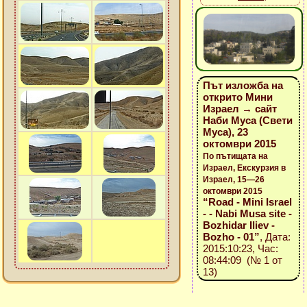
Път изложба на
открито Мини
Израел → сайт
Наби Муса (Свети
Муса), 23
октомври 2015
По пътищата на
Израел, Екскурзия в
Израел, 15—26
октомври 2015
“Road - Mini Israel
- - Nabi Musa site -
Bozhidar Iliev -
Bozho - 01”
, Дата:
2015:10:23, Час:
08:44:09 (№ 1 от
13)