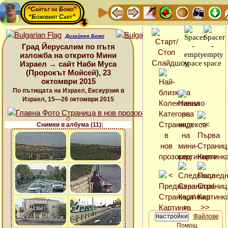
“Сайтът на Божо”
“Божовият Сайт”
Дизайнер Божо
Град Йерусалим по пътя
изложба на открито Мини
Израел → сайт Наби Муса
(Пророкът Мойсей), 23
октомври 2015
По пътищата на Израел, Екскурзия в
Израел, 15—26 октомври 2015
Снимки в албума (11):
Файлове
Помощ