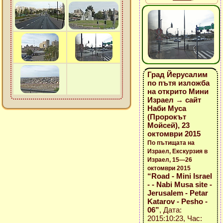
Град Йерусалим
по пътя изложба
на открито Мини
Израел → сайт
Наби Муса
(Пророкът
Мойсей), 23
октомври 2015
По пътищата на
Израел, Екскурзия в
Израел, 15—26
октомври 2015
“Road - Mini Israel
- - Nabi Musa site -
Jerusalem - Petar
Katarov - Pesho -
06”
, Дата:
2015:10:23, Час: