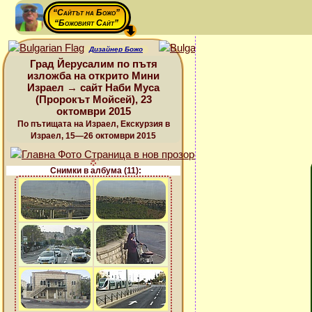
“Сайтът на Божо”
“Божовият Сайт”
Дизайнер Божо
Град Йерусалим по пътя
изложба на открито Мини
Израел → сайт Наби Муса
(Пророкът Мойсей), 23
октомври 2015
По пътищата на Израел, Екскурзия в
Израел, 15—26 октомври 2015
Снимки в албума (11):