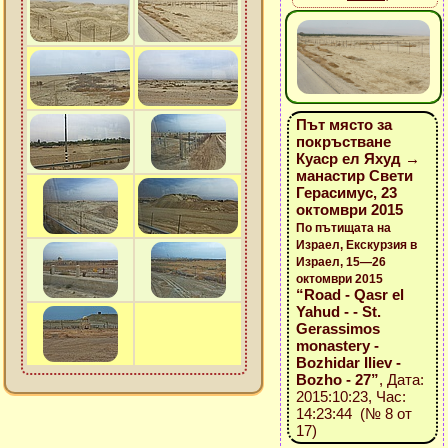
Път място за
покръстване
Куаср ел Яхуд →
манастир Свети
Герасимус, 23
октомври 2015
По пътищата на
Израел, Екскурзия в
Израел, 15—26
октомври 2015
“Road - Qasr el
Yahud - - St.
Gerassimos
monastery -
Bozhidar Iliev -
Bozho - 27”
, Дата:
2015:10:23, Час:
14:23:44 (№ 8 от
17)