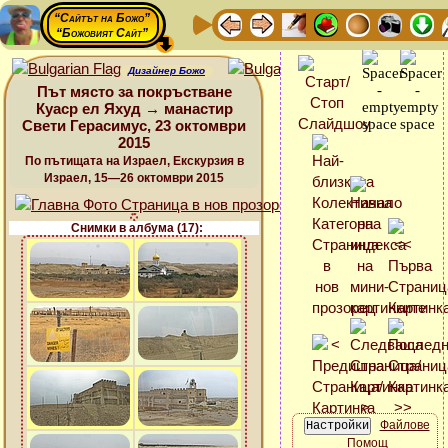
“Сайтът на Божо”
“Божовият Сайт”
Дизайнер Божо
Път място за покръстване
Куаср ел Яхуд → манастир
Свети Герасимус, 23 октомври
2015
По пътищата на Израел, Екскурзия в
Израел, 15—26 октомври 2015
Снимки в албума (17):
Файлове
Помощ