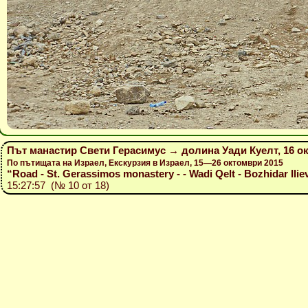
Път манастир Свети Герасимус → долина Уади Куелт, 16 о
По пътищата на Израел, Екскурзия в Израел, 15—26 октомври 2015
“Road - St. Gerassimos monastery - - Wadi Qelt - Bozhidar Ilie
15:27:57 (№ 10 от 18)