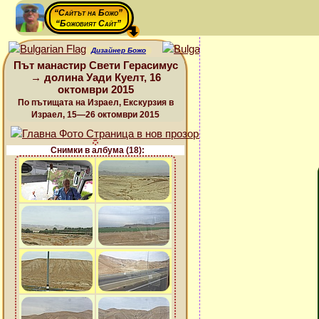
“Сайтът на Божо”
“Божовият Сайт”
Дизайнер Божо
Път манастир Свети Герасимус
→ долина Уади Куелт, 16
октомври 2015
По пътищата на Израел, Екскурзия в
Израел, 15—26 октомври 2015
Снимки в албума (18):