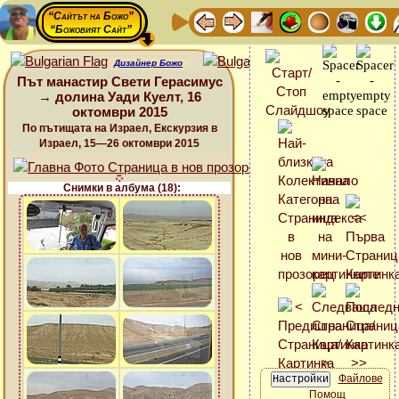
“Сайтът на Божо”
“Божовият Сайт”
Дизайнер Божо
Път манастир Свети Герасимус
→ долина Уади Куелт, 16
октомври 2015
По пътищата на Израел, Екскурзия в
Израел, 15—26 октомври 2015
Снимки в албума (18):
Файлове
Помощ