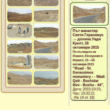
Път манастир
Свети Герасимус
→ долина Уади
Куелт, 16
октомври 2015
По пътищата на
Израел, Екскурзия в
Израел, 15—26
октомври 2015
“Road - St.
Gerassimos
monastery - - Wadi
Qelt - Bozhidar
Iliev - Bozho - 44”
,
Дата: 2015:10:23,
Час: 15:32:21
(№ 14 от 18)