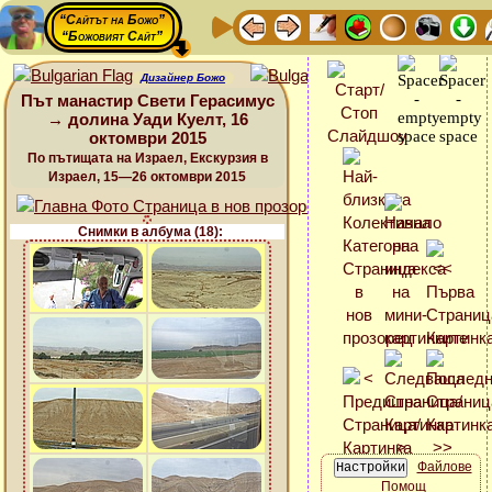
“Сайтът на Божо”
“Божовият Сайт”
Дизайнер Божо
Път манастир Свети Герасимус
→ долина Уади Куелт, 16
октомври 2015
По пътищата на Израел, Екскурзия в
Израел, 15—26 октомври 2015
Снимки в албума (18):
Файлове
Помощ