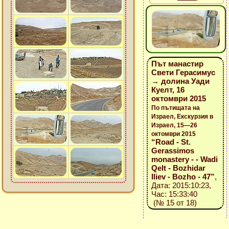
Път манастир
Свети Герасимус
→ долина Уади
Куелт, 16
октомври 2015
По пътищата на
Израел, Екскурзия в
Израел, 15—26
октомври 2015
“Road - St.
Gerassimos
monastery - - Wadi
Qelt - Bozhidar
Iliev - Bozho - 47”
,
Дата: 2015:10:23,
Час: 15:33:40
(№ 15 от 18)