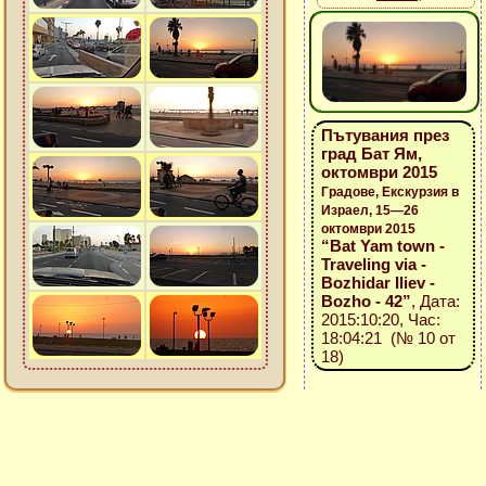
Пътувания през
град Бат Ям,
октомври 2015
Градове, Екскурзия в
Израел, 15—26
октомври 2015
“Bat Yam town -
Traveling via -
Bozhidar Iliev -
Bozho - 42”
, Дата:
2015:10:20, Час:
18:04:21 (№ 10 от
18)