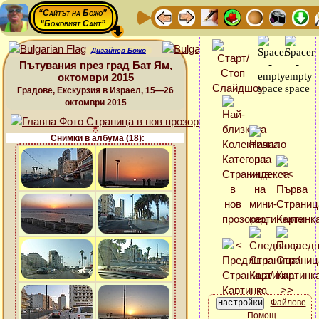
“Сайтът на Божо”
“Божовият Сайт”
Дизайнер Божо
Пътувания през град Бат Ям,
октомври 2015
Градове, Екскурзия в Израел, 15—26
октомври 2015
Снимки в албума (18):
Файлове
Помощ