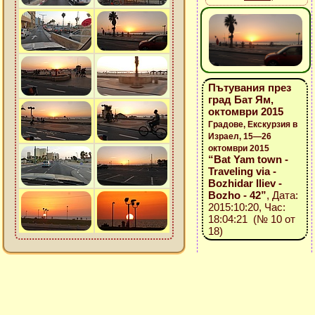
Пътувания през
град Бат Ям,
октомври 2015
Градове, Екскурзия в
Израел, 15—26
октомври 2015
“Bat Yam town -
Traveling via -
Bozhidar Iliev -
Bozho - 42”
, Дата:
2015:10:20, Час:
18:04:21 (№ 10 от
18)