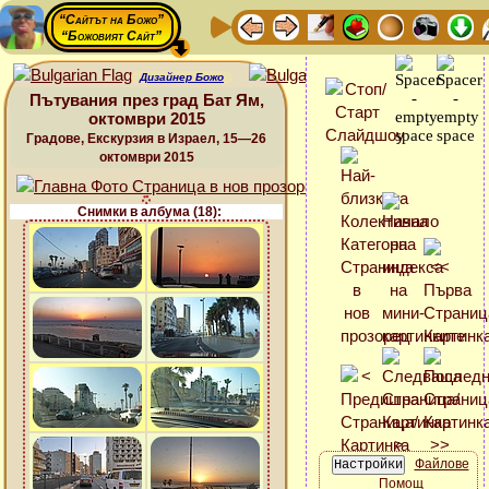
“Сайтът на Божо”
“Божовият Сайт”
Дизайнер Божо
Пътувания през град Бат Ям,
октомври 2015
Градове, Екскурзия в Израел, 15—26
октомври 2015
Снимки в албума (18):
Файлове
Помощ