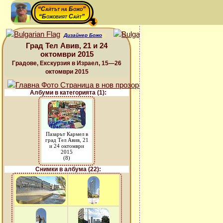
“Сайтът на Божо”
“Божовият Сайт”
Дизайнер Божо
Град Тел Авив, 21 и 24
октомври 2015
Градове, Екскурзия в Израел, 15—26
октомври 2015
Албуми в категорията (1):
Пазарът Кармел в
град Тел Авив, 21
и 24 октомври
2015
(8)
Снимки в албума (22):