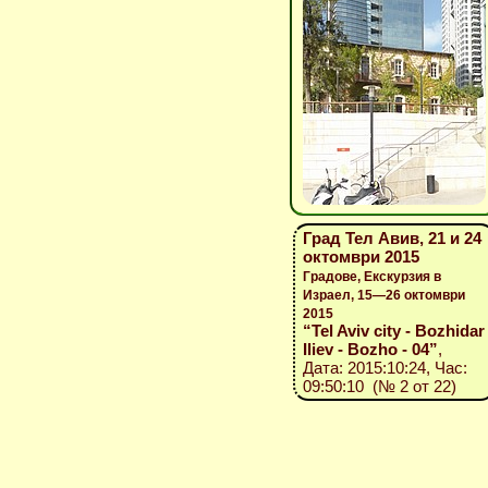
Град Тел Авив, 21 и 24
октомври 2015
Градове, Екскурзия в
Израел, 15—26 октомври
2015
“Tel Aviv city - Bozhidar
Iliev - Bozho - 04”
,
Дата: 2015:10:24, Час:
09:50:10 (№ 2 от 22)