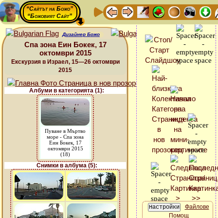
“Сайтът на Божо”
“Божовият Сайт”
Дизайнер Божо
Спа зона Еин Бокек, 17
октомври 2015
Екскурзия в Израел, 15—26 октомври
2015
Албуми в категорията (1):
Пуване в Мъртво
море - Спа зона
Еин Бокек, 17
октомври 2015
(18)
Снимки в албума (5):
Файлове
Помощ