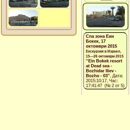
Спа зона Еин
Бокек, 17
октомври 2015
Екскурзия в Израел,
15—26 октомври 2015
“Ein Bokek resort
at Dead sea -
Bozhidar Iliev -
Bozho - 03”
, Дата:
2015:10:17, Час:
17:41:47 (№ 2 от 5)