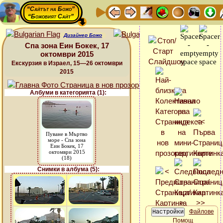
“Сайтът на Божо”
“Божовият Сайт”
Дизайнер Божо
Спа зона Еин Бокек, 17
октомври 2015
Екскурзия в Израел, 15—26 октомври
2015
Албуми в категорията (1):
Пуване в Мъртво
море - Спа зона
Еин Бокек, 17
октомври 2015
(18)
Снимки в албума (5):
Файлове
Помощ