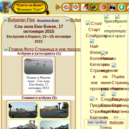
“Сайтът на Божо”
“Божовият Сайт”
Дизайнер Божо
Спа зона Еин Бокек, 17
октомври 2015
Екскурзия в Израел, 15—26 октомври
2015
Албуми в категорията (1):
Пуване в Мъртво
море - Спа зона
Еин Бокек, 17
октомври 2015
(18)
Снимки в албума (5):
Файлове
Помощ