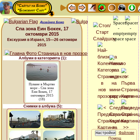
“Сайтът на Божо”
“Божовият Сайт”
Дизайнер Божо
Спа зона Еин Бокек, 17
октомври 2015
Екскурзия в Израел, 15—26 октомври
2015
Албуми в категорията (1):
Пуване в Мъртво
море - Спа зона
Еин Бокек, 17
октомври 2015
(18)
Снимки в албума (5):
Файлове
Помощ