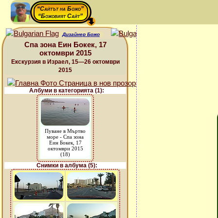
“Сайтът на Божо”
“Божовият Сайт”
Дизайнер Божо
Спа зона Еин Бокек, 17
октомври 2015
Екскурзия в Израел, 15—26 октомври
2015
Албуми в категорията (1):
Пуване в Мъртво
море - Спа зона
Еин Бокек, 17
октомври 2015
(18)
Снимки в албума (5):