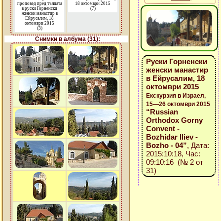
проповед пред тълпата
18 октомври 2015
в руски Горненски
(7)
женски манастир в
Ейрусалим, 18
октомври 2015
(3)
Снимки в албума (31):
Руски Горненски
женски манастир
в Ейрусалим, 18
октомври 2015
Екскурзия в Израел,
15—26 октомври 2015
“Russian
Orthodox Gorny
Convent -
Bozhidar Iliev -
Bozho - 04”
, Дата:
2015:10:18, Час:
09:10:16 (№ 2 от
31)