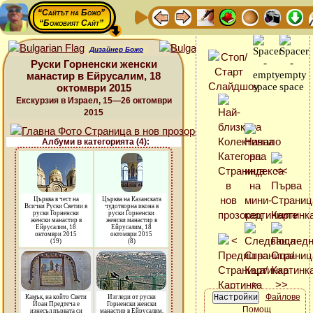
“Сайтът на Божо”
“Божовият Сайт”
Дизайнер Божо
Руски Горненски женски
манастир в Ейрусалим, 18
октомври 2015
Екскурзия в Израел, 15—26 октомври
2015
Албуми в категорията (4):
Църква в чест на
Църква на Казанската
Всички Руски Светии в
чудотворна икона в
руски Горненски
руски Горненски
женски манастир в
женски манастир в
Ейрусалим, 18
Ейрусалим, 18
октомври 2015
октомври 2015
(19)
(8)
Файлове
Камък, на който Свети
Изгледи от руски
Йоан Предтеча е
Горненски женски
Помощ
изнесъл първата си
манастир в Ейрусалим,