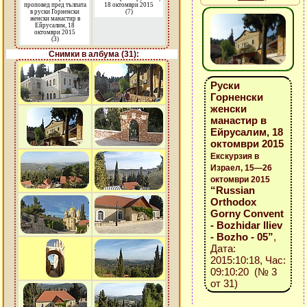
проповед пред тълпата
18 октомври 2015
в руски Горненски
(7)
женски манастир в
Ейрусалим, 18
октомври 2015
(3)
Снимки в албума (31):
Руски
Горненски
женски
манастир в
Ейрусалим, 18
октомври 2015
Екскурзия в
Израел, 15—26
октомври 2015
“Russian
Orthodox
Gorny Convent
- Bozhidar Iliev
- Bozho - 05”
,
Дата:
2015:10:18, Час:
09:10:20 (№ 3
от 31)