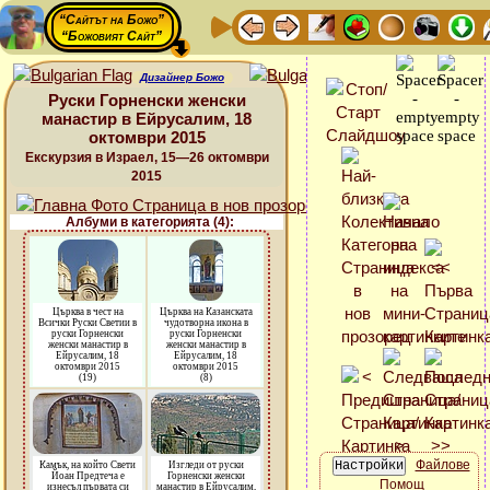
“Сайтът на Божо”
“Божовият Сайт”
Дизайнер Божо
Руски Горненски женски
манастир в Ейрусалим, 18
октомври 2015
Екскурзия в Израел, 15—26 октомври
2015
Албуми в категорията (4):
Църква в чест на
Църква на Казанската
Всички Руски Светии в
чудотворна икона в
руски Горненски
руски Горненски
женски манастир в
женски манастир в
Ейрусалим, 18
Ейрусалим, 18
октомври 2015
октомври 2015
(19)
(8)
Файлове
Камък, на който Свети
Изгледи от руски
Йоан Предтеча е
Горненски женски
Помощ
изнесъл първата си
манастир в Ейрусалим,