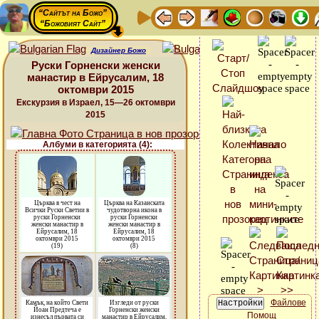
“Сайтът на Божо”
“Божовият Сайт”
Дизайнер Божо
Руски Горненски женски
манастир в Ейрусалим, 18
октомври 2015
Екскурзия в Израел, 15—26 октомври
2015
Албуми в категорията (4):
Църква в чест на
Църква на Казанската
Всички Руски Светии в
чудотворна икона в
руски Горненски
руски Горненски
женски манастир в
женски манастир в
Ейрусалим, 18
Ейрусалим, 18
октомври 2015
октомври 2015
(19)
(8)
Файлове
Камък, на който Свети
Изгледи от руски
Йоан Предтеча е
Горненски женски
Помощ
изнесъл първата си
манастир в Ейрусалим,