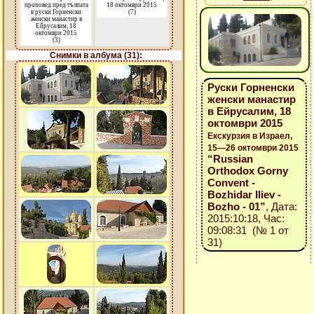
проповед пред тълпата
18 октомври 2015
в руски Горненски
(7)
женски манастир в
Ейрусалим, 18
октомври 2015
(3)
Снимки в албума (31):
Руски Горненски
женски манастир
в Ейрусалим, 18
октомври 2015
Екскурзия в Израел,
15—26 октомври 2015
“Russian
Orthodox Gorny
Convent -
Bozhidar Iliev -
Bozho - 01”
, Дата:
2015:10:18, Час:
09:08:31 (№ 1 от
31)