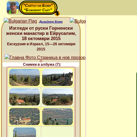
“Сайтът на Божо”
“Божовият Сайт”
Дизайнер Божо
Изгледи от руски Горненски
женски манастир в Ейрусалим,
18 октомври 2015
Екскурзия в Израел, 15—26 октомври
2015
Снимки в албума (7):