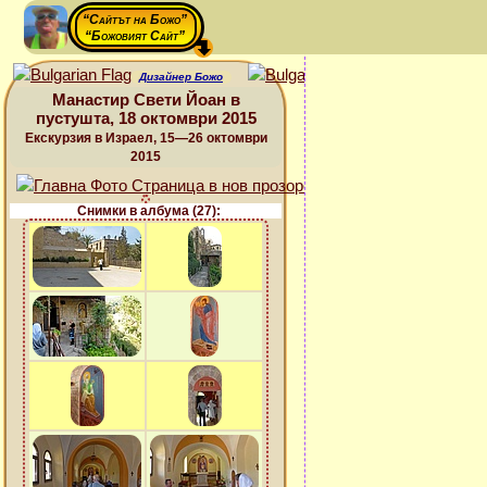
“Сайтът на Божо”
“Божовият Сайт”
Дизайнер Божо
Манастир Свети Йоан в
пустушта, 18 октомври 2015
Екскурзия в Израел, 15—26 октомври
2015
Снимки в албума (27):