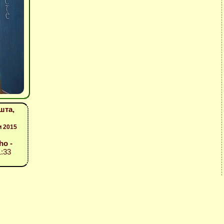
шта,
и 2015
ho -
1:33