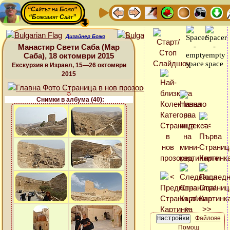
“Сайтът на Божо”
“Божовият Сайт”
Дизайнер Божо
Манастир Свети Саба (Мар
Саба), 18 октомври 2015
Екскурзия в Израел, 15—26 октомври
2015
Снимки в албума (40):
Файлове
Помощ