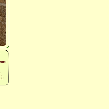
р
мври
”
,
59