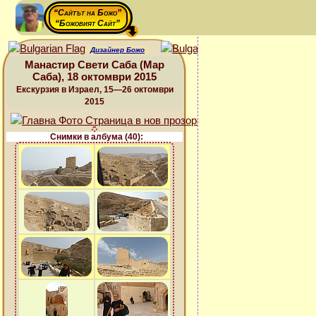
“Сайтът на Божо”
“Божовият Сайт”
Дизайнер Божо
Манастир Свети Саба (Мар
Саба), 18 октомври 2015
Екскурзия в Израел, 15—26 октомври
2015
Снимки в албума (40):