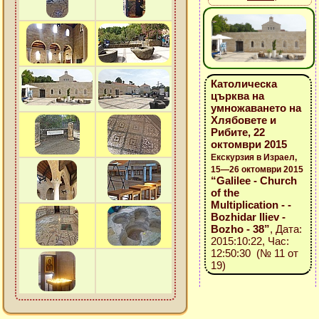
Католическа
църква на
умножаването на
Хлябовете и
Рибите, 22
октомври 2015
Екскурзия в Израел,
15—26 октомври 2015
“Galilee - Church
of the
Multiplication - -
Bozhidar Iliev -
Bozho - 38”
, Дата:
2015:10:22, Час:
12:50:30 (№ 11 от
19)