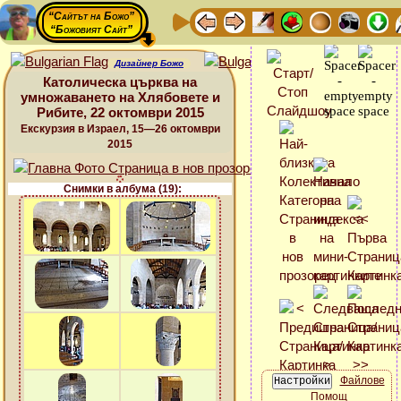
“Сайтът на Божо”
“Божовият Сайт”
Дизайнер Божо
Католическа църква на
умножаването на Хлябовете и
Рибите, 22 октомври 2015
Екскурзия в Израел, 15—26 октомври
2015
Снимки в албума (19):
Файлове
Помощ