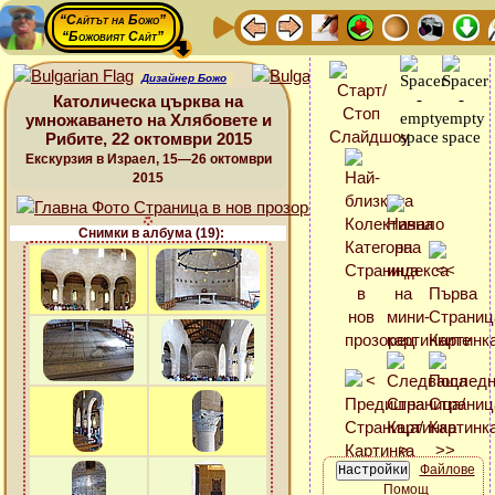
“Сайтът на Божо”
“Божовият Сайт”
Дизайнер Божо
Католическа църква на
умножаването на Хлябовете и
Рибите, 22 октомври 2015
Екскурзия в Израел, 15—26 октомври
2015
Снимки в албума (19):
Файлове
Помощ