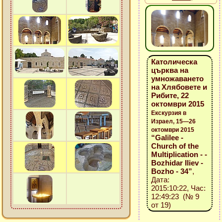
Католическа
църква на
умножаването
на Хлябовете и
Рибите, 22
октомври 2015
Екскурзия в
Израел, 15—26
октомври 2015
“Galilee -
Church of the
Multiplication - -
Bozhidar Iliev -
Bozho - 34”
,
Дата:
2015:10:22, Час:
12:49:23 (№ 9
от 19)