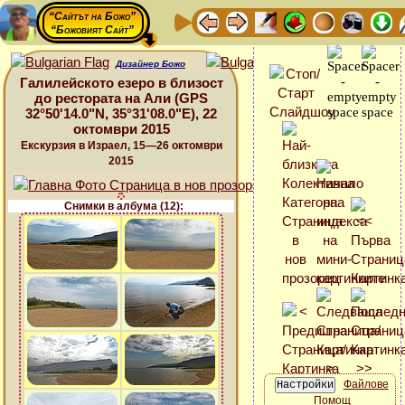
“Сайтът на Божо”
“Божовият Сайт”
Дизайнер Божо
Галилейското езеро в близост
до рестората на Али (GPS
32°50'14.0"N, 35°31'08.0"E), 22
октомври 2015
Екскурзия в Израел, 15—26 октомври
2015
Снимки в албума (12):
Файлове
Помощ