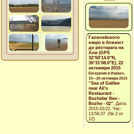
Галилейското
езеро в близост
до рестората на
Али (GPS
32°50'14.0"N,
35°31'08.0"E), 22
октомври 2015
Екскурзия в Израел,
15—26 октомври 2015
“Sea of Galilee
near Ali's
Restaurant -
Bozhidar Iliev -
Bozho - 02”
, Дата:
2015:10:22, Час:
13:56:37 (№ 2 от
12)