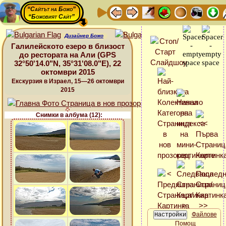
“Сайтът на Божо”
“Божовият Сайт”
Дизайнер Божо
Галилейското езеро в близост
до рестората на Али (GPS
32°50'14.0"N, 35°31'08.0"E), 22
октомври 2015
Екскурзия в Израел, 15—26 октомври
2015
Снимки в албума (12):
Файлове
Помощ