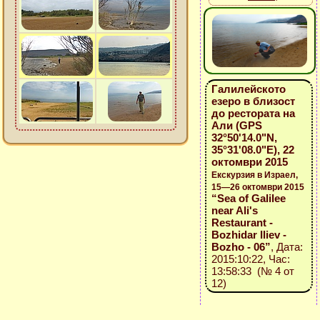
Галилейското
езеро в близост
до рестората на
Али (GPS
32°50'14.0"N,
35°31'08.0"E), 22
октомври 2015
Екскурзия в Израел,
15—26 октомври 2015
“Sea of Galilee
near Ali's
Restaurant -
Bozhidar Iliev -
Bozho - 06”
, Дата:
2015:10:22, Час:
13:58:33 (№ 4 от
12)