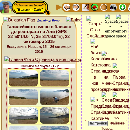
“Сайтът на Божо”
“Божовият Сайт”
Дизайнер Божо
Галилейското езеро в близост
до рестората на Али (GPS
32°50'14.0"N, 35°31'08.0"E), 22
октомври 2015
Екскурзия в Израел, 15—26 октомври
2015
Снимки в албума (12):
Файлове
Помощ