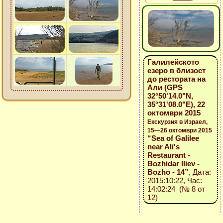
Галилейското
езеро в близост
до рестората на
Али (GPS
32°50'14.0"N,
35°31'08.0"E), 22
октомври 2015
Екскурзия в Израел,
15—26 октомври 2015
“Sea of Galilee
near Ali's
Restaurant -
Bozhidar Iliev -
Bozho - 14”
, Дата:
2015:10:22, Час:
14:02:24 (№ 8 от
12)