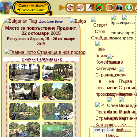
“Сайтът на Божо”
“Божовият Сайт”
Дизайнер Божо
Място за покръстване Ярденит,
22 октомври 2015
Екскурзия в Израел, 15—26 октомври
2015
Снимки в албума (27):
Файлове
Помощ