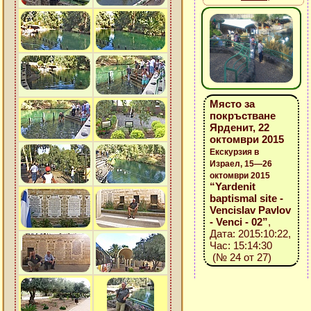
Място за
покръстване
Ярденит, 22
октомври 2015
Екскурзия в
Израел, 15—26
октомври 2015
“Yardenit
baptismal site -
Vencislav Pavlov
- Venci - 02”
,
Дата: 2015:10:22,
Час: 15:14:30
(№ 24 от 27)