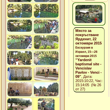
Място за
покръстване
Ярденит, 22
октомври 2015
Екскурзия в
Израел, 15—26
октомври 2015
“Yardenit
baptismal site -
Vencislav
Pavlov - Venci -
09”
, Дата:
2015:10:22, Час:
15:14:05 (№ 26
от 27)