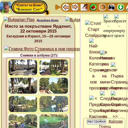
“Сайтът на Божо”
“Божовият Сайт”
Дизайнер Божо
Място за покръстване Ярденит,
22 октомври 2015
Екскурзия в Израел, 15—26 октомври
2015
Снимки в албума (27):
Файлове
Помощ