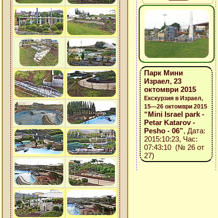
Парк Мини
Израел, 23
октомври 2015
Екскурзия в Израел,
15—26 октомври 2015
“Mini Israel park -
Petar Katarov -
Pesho - 06”
, Дата:
2015:10:23, Час:
07:43:10 (№ 26 от
27)