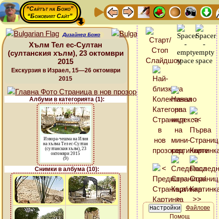
“Сайтът на Божо”
“Божовият Сайт”
Дизайнер Божо
Хълм Тел ес-Султан
(султанския хълм), 23 октомври
2015
Екскурзия в Израел, 15—26 октомври
2015
Албуми в категорията (1):
Извора-чешма на Илия
на хълма Тел ес-Султан
(султанския хълм), 23
октомври 2015
(9)
Снимки в албума (10):
Файлове
Помощ