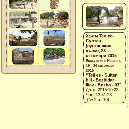
Хълм Тел ес-
Султан
(султанския
хълм), 23
октомври 2015
Екскурзия в Израел,
15—26 октомври
2015
“Tell es - Sultan
hill - Bozhidar
Iliev - Bozho - 03”
,
Дата: 2015:10:23,
Час: 13:31:23
(№ 2 от 10)