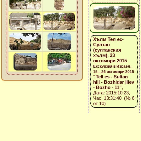
Хълм Тел ес-
Султан
(султанския
хълм), 23
октомври 2015
Екскурзия в Израел,
15—26 октомври 2015
“Tell es - Sultan
hill - Bozhidar Iliev
- Bozho - 11”
,
Дата: 2015:10:23,
Час: 13:31:40 (№ 6
от 10)