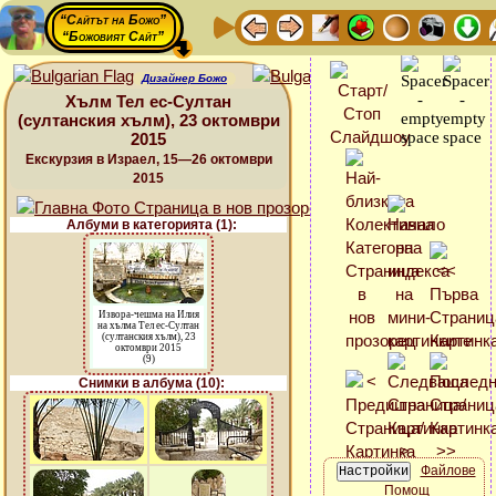
“Сайтът на Божо”
“Божовият Сайт”
Дизайнер Божо
Хълм Тел ес-Султан
(султанския хълм), 23 октомври
2015
Екскурзия в Израел, 15—26 октомври
2015
Албуми в категорията (1):
Извора-чешма на Илия
на хълма Тел ес-Султан
(султанския хълм), 23
октомври 2015
(9)
Снимки в албума (10):
Файлове
Помощ