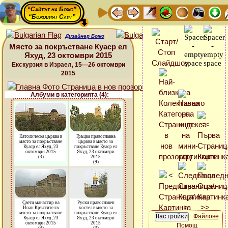
“Сайтът на Божо”
“Божовият Сайт”
Дизайнер Божо
Място за покръстване Куаср ел
Яхуд, 23 октомври 2015
Екскурзия в Израел, 15—26 октомври
2015
Албуми в категорията (4):
Католическа църква в
Гръцка православна
място за покръстване
църква в място за
Куаср ел Яхуд, 23
покръстване Куаср ел
октомври 2015
Яхуд, 23 октомври
(3)
2015
(9)
Свети манастир на
Руски православен
Йоан Кръстител в
хостел в място за
място за покръстване
покръстване Куаср ел
Файлове
Куаср ел Яхуд, 23
Яхуд, 23 октомври
октомври 2015
2015
Помощ