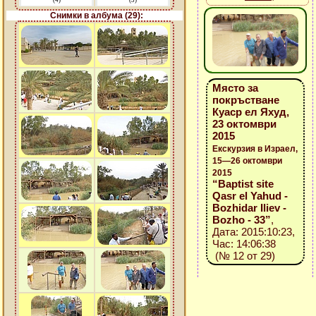
(4)
(3)
Снимки в албума (29):
Място за
покръстване
Куаср ел Яхуд,
23 октомври
2015
Екскурзия в Израел,
15—26 октомври
2015
“Baptist site
Qasr el Yahud -
Bozhidar Iliev -
Bozho - 33”
,
Дата: 2015:10:23,
Час: 14:06:38
(№ 12 от 29)