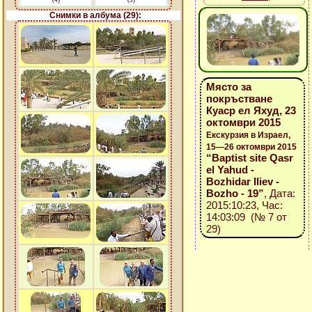
(4)
(3)
Снимки в албума (29):
Място за
покръстване
Куаср ел Яхуд, 23
октомври 2015
Екскурзия в Израел,
15—26 октомври 2015
“Baptist site Qasr
el Yahud -
Bozhidar Iliev -
Bozho - 19”
, Дата:
2015:10:23, Час:
14:03:09 (№ 7 от
29)