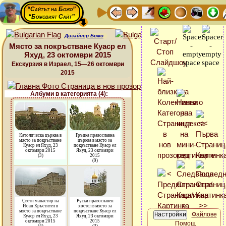
“Сайтът на Божо”
“Божовият Сайт”
Дизайнер Божо
Място за покръстване Куаср ел
Яхуд, 23 октомври 2015
Екскурзия в Израел, 15—26 октомври
2015
Албуми в категорията (4):
Католическа църква в
Гръцка православна
място за покръстване
църква в място за
Куаср ел Яхуд, 23
покръстване Куаср ел
октомври 2015
Яхуд, 23 октомври
(3)
2015
(9)
Свети манастир на
Руски православен
Йоан Кръстител в
хостел в място за
място за покръстване
покръстване Куаср ел
Файлове
Куаср ел Яхуд, 23
Яхуд, 23 октомври
октомври 2015
2015
Помощ