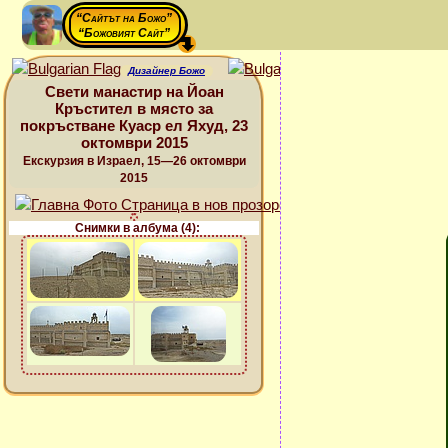
“Сайтът на Божо”
“Божовият Сайт”
Дизайнер Божо
Свети манастир на Йоан
Кръстител в място за
покръстване Куаср ел Яхуд, 23
октомври 2015
Екскурзия в Израел, 15—26 октомври
2015
Снимки в албума (4):