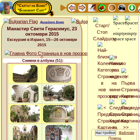
“Сайтът на Божо”
“Божовият Сайт”
Дизайнер Божо
Манастир Свети Герасимус, 23
октомври 2015
Екскурзия в Израел, 15—26 октомври
2015
Снимки в албума (51):
Файлове
Помощ