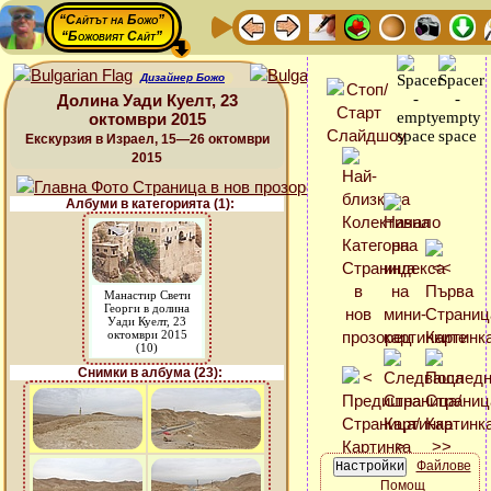
“Сайтът на Божо”
“Божовият Сайт”
Дизайнер Божо
Долина Уади Куелт, 23
октомври 2015
Екскурзия в Израел, 15—26 октомври
2015
Албуми в категорията (1):
Манастир Свети
Георги в долина
Уади Куелт, 23
октомври 2015
(10)
Снимки в албума (23):
Файлове
Помощ