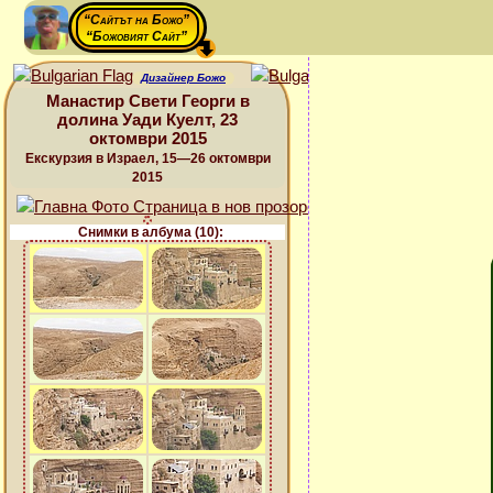
“Сайтът на Божо”
“Божовият Сайт”
Дизайнер Божо
Манастир Свети Георги в
долина Уади Куелт, 23
октомври 2015
Екскурзия в Израел, 15—26 октомври
2015
Снимки в албума (10):