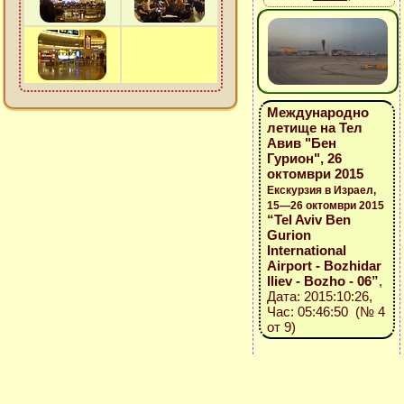
Международно
летище на Тел
Авив "Бен
Гурион", 26
октомври 2015
Екскурзия в Израел,
15—26 октомври 2015
“Tel Aviv Ben
Gurion
International
Airport - Bozhidar
Iliev - Bozho - 06”
,
Дата: 2015:10:26,
Час: 05:46:50 (№ 4
от 9)