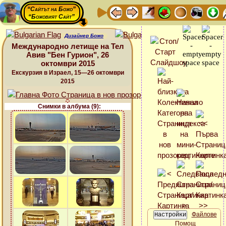
“Сайтът на Божо”
“Божовият Сайт”
Дизайнер Божо
Международно летище на Тел
Авив "Бен Гурион", 26
октомври 2015
Екскурзия в Израел, 15—26 октомври
2015
Снимки в албума (9):
Файлове
Помощ