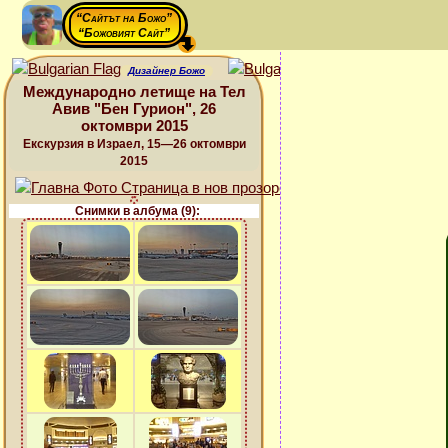
“Сайтът на Божо”
“Божовият Сайт”
Дизайнер Божо
Международно летище на Тел
Авив "Бен Гурион", 26
октомври 2015
Екскурзия в Израел, 15—26 октомври
2015
Снимки в албума (9):